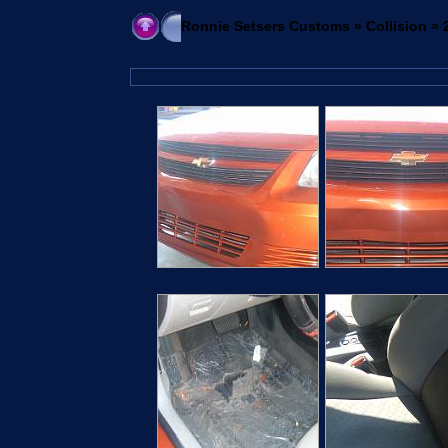
Ronnie Setsers Customs
»
Collision
» 