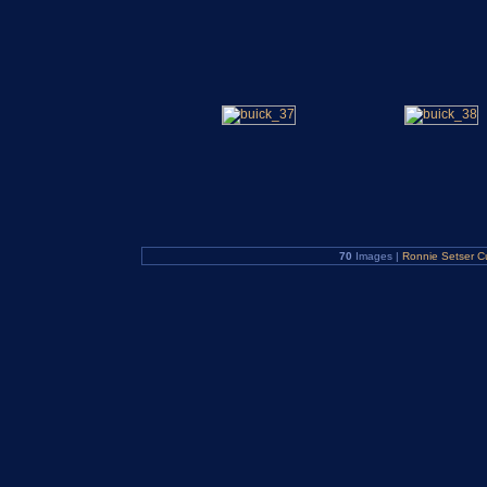
70
Images |
Ronnie Setser C