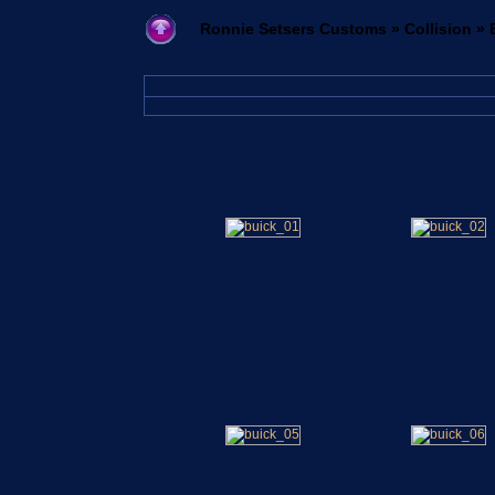
Ronnie Setsers Customs
»
Collision
» 